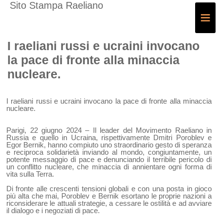
Sito Stampa Raeliano
≡
I raeliani russi e ucraini invocano
la pace di fronte alla minaccia
nucleare.
I raeliani russi e ucraini invocano la pace di fronte alla minaccia
nucleare.
Parigi, 22 giugno 2024 – Il leader del Movimento Raeliano in
Russia e quello in Ucraina, rispettivamente Dmitri Poroblev e
Egor Bernik, hanno compiuto uno straordinario gesto di speranza
e reciproca solidarietà inviando al mondo, congiuntamente, un
potente messaggio di pace e denunciando il terribile pericolo di
un conflitto nucleare, che minaccia di annientare ogni forma di
vita sulla Terra.
Di fronte alle crescenti tensioni globali e con una posta in gioco
più alta che mai, Poroblev e Bernik esortano le proprie nazioni a
riconsiderare le attuali strategie, a cessare le ostilità e ad avviare
il dialogo e i negoziati di pace.