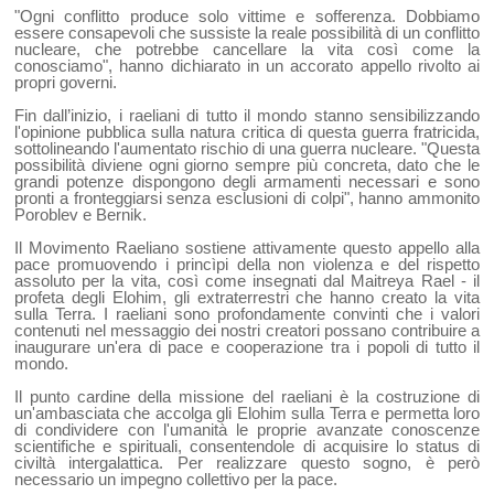
"Ogni conflitto produce solo vittime e sofferenza. Dobbiamo
essere consapevoli che sussiste la reale possibilità di un conflitto
nucleare, che potrebbe cancellare la vita così come la
conosciamo", hanno dichiarato in un accorato appello rivolto ai
propri governi.
Fin dall’inizio, i raeliani di tutto il mondo stanno sensibilizzando
l'opinione pubblica sulla natura critica di questa guerra fratricida,
sottolineando l'aumentato rischio di una guerra nucleare. "Questa
possibilità diviene ogni giorno sempre più concreta, dato che le
grandi potenze dispongono degli armamenti necessari e sono
pronti a fronteggiarsi senza esclusioni di colpi", hanno ammonito
Poroblev e Bernik.
Il Movimento Raeliano sostiene attivamente questo appello alla
pace promuovendo i princìpi della non violenza e del rispetto
assoluto per la vita, così come insegnati dal Maitreya Rael - il
profeta degli Elohim, gli extraterrestri che hanno creato la vita
sulla Terra. I raeliani sono profondamente convinti che i valori
contenuti nel messaggio dei nostri creatori possano contribuire a
inaugurare un'era di pace e cooperazione tra i popoli di tutto il
mondo.
Il punto cardine della missione del raeliani è la costruzione di
un'ambasciata che accolga gli Elohim sulla Terra e permetta loro
di condividere con l'umanità le proprie avanzate conoscenze
scientifiche e spirituali, consentendole di acquisire lo status di
civiltà intergalattica. Per realizzare questo sogno, è però
necessario un impegno collettivo per la pace.