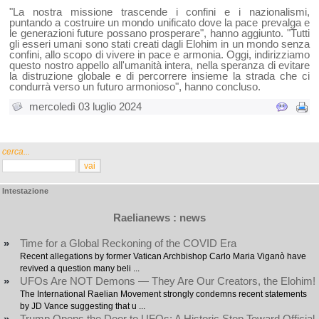
"La nostra missione trascende i confini e i nazionalismi,
puntando a costruire un mondo unificato dove la pace prevalga e
le generazioni future possano prosperare", hanno aggiunto. "Tutti
gli esseri umani sono stati creati dagli Elohim in un mondo senza
confini, allo scopo di vivere in pace e armonia. Oggi, indirizziamo
questo nostro appello all'umanità intera, nella speranza di evitare
la distruzione globale e di percorrere insieme la strada che ci
condurrà verso un futuro armonioso", hanno concluso.
mercoledì 03 luglio 2024
cerca...
Intestazione
Raelianews : news
»
Time for a Global Reckoning of the COVID Era
Recent allegations by former Vatican Archbishop Carlo Maria Viganò have
revived a question many beli ...
»
UFOs Are NOT Demons — They Are Our Creators, the Elohim!
The International Raelian Movement strongly condemns recent statements
by JD Vance suggesting that u ...
»
Trump Opens the Door to UFOs: A Historic Step Toward Official