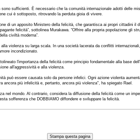
on sono sufficienti. È necessario che la comunità internazionale adotti delle m
ne cui è sottoposto, ritrovando la perduta gioia di vivere.
di un apposito Ministero della felicità, che garantisca ai propri cittadini il 
pagante felicità”, sottolinea Murakawa. “Offrire alla propria popolazione gli 
ella civiltà moderna”.
alla violenza su larga scala. In una società lacerata da conflitti internazionali,
'amore incondizionato.
tolineato l'importanza della felicità come principio fondamentale alla base dell
sione all'aggressività e alla violenza.
'umanità può essere causata solo da persone infelici. Ogni azione violenta aumen
a ancora più infelicità e, pertanto, ancora più violenza", ha spiegato Rael.
nza nel mondo. Al contrario, considera la diffusione della felicità come un imper
questa sofferenza che DOBBIAMO diffondere e sviluppare la felicità.