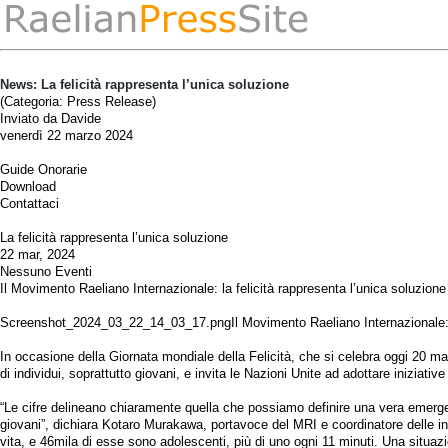
News: La felicità rappresenta l’unica soluzione
(Categoria: Press Release)
Inviato da Davide
venerdì 22 marzo 2024
Guide Onorarie
Download
Contattaci
La felicità rappresenta l’unica soluzione
22 mar, 2024
Nessuno Eventi
Il Movimento Raeliano Internazionale: la felicità rappresenta l’unica soluzione a
Screenshot_2024_03_22_14_03_17.pngIl Movimento Raeliano Internazionale: la fel
In occasione della Giornata mondiale della Felicità, che si celebra oggi 20 m
di individui, soprattutto giovani, e invita le Nazioni Unite ad adottare iniziat
“Le cifre delineano chiaramente quella che possiamo definire una vera emergen
giovani”, dichiara Kotaro Murakawa, portavoce del MRI e coordinatore delle in
vita, e 46mila di esse sono adolescenti, più di uno ogni 11 minuti. Una situazi