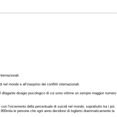
nternazionali.
l mondo e all’inasprirsi dei conflitti internazionali.
ul dilagante disagio psicologico di cui sono vittime un sempre maggior numero
on l’incremento della percentuale di suicidi nel mondo, soprattutto tra i più
en 800mila le persone che ogni anno decidono di togliersi drammaticamente la