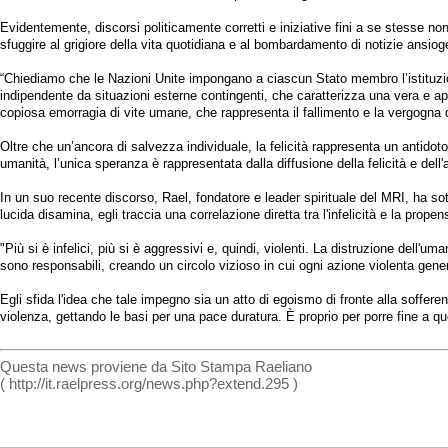
Evidentemente, discorsi politicamente corretti e iniziative fini a se stesse n
sfuggire al grigiore della vita quotidiana e al bombardamento di notizie ansioge
“Chiediamo che le Nazioni Unite impongano a ciascun Stato membro l’istituzione 
indipendente da situazioni esterne contingenti, che caratterizza una vera e ap
copiosa emorragia di vite umane, che rappresenta il fallimento e la vergogna d
Oltre che un’ancora di salvezza individuale, la felicità rappresenta un antidoto 
umanità, l’unica speranza è rappresentata dalla diffusione della felicità e dell
In un suo recente discorso, Rael, fondatore e leader spirituale del MRI, ha sot
lucida disamina, egli traccia una correlazione diretta tra l'infelicità e la propen
"Più si è infelici, più si è aggressivi e, quindi, violenti. La distruzione dell
sono responsabili, creando un circolo vizioso in cui ogni azione violenta gener
Egli sfida l'idea che tale impegno sia un atto di egoismo di fronte alla soffere
violenza, gettando le basi per una pace duratura. È proprio per porre fine a 
Questa news proviene da Sito Stampa Raeliano
( http://it.raelpress.org/news.php?extend.295 )