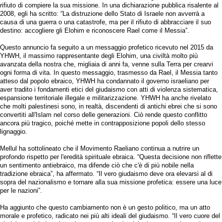
rifiuto di compiere la sua missione. In una dichiarazione pubblica risalente al
2008, egli ha scritto: “La distruzione dello Stato di Israele non avverrà a
causa di una guerra o una catastrofe, ma per il rifiuto di abbracciare il suo
destino: accogliere gli Elohim e riconoscere Rael come il Messia”.
Questo annuncio fa seguito a un messaggio profetico ricevuto nel 2015 da
YHWH, il massimo rappresentante degli Elohim, una civiltà molto più
avanzata della nostra che, migliaia di anni fa, venne sulla Terra per crearvi
ogni forma di vita. In questo messaggio, trasmesso da Rael, il Messia tanto
atteso dal popolo ebraico, YHWH ha condannato il governo israeliano per
aver tradito i fondamenti etici del giudaismo con atti di violenza sistematica,
espansione territoriale illegale e militarizzazione. YHWH ha anche rivelato
che molti palestinesi sono, in realtà, discendenti di antichi ebrei che si sono
convertiti all'Islam nel corso delle generazioni. Ciò rende questo conflitto
ancora più tragico, poiché mette in contrapposizione popoli dello stesso
lignaggio.
Mellul ha sottolineato che il Movimento Raeliano continua a nutrire un
profondo rispetto per l'eredità spirituale ebraica. “Questa decisione non riflette
un sentimento antiebraico, ma difende ciò che c'è di più nobile nella
tradizione ebraica”, ha affermato. “Il vero giudaismo deve ora elevarsi al di
sopra del nazionalismo e tornare alla sua missione profetica: essere una luce
per le nazioni”.
Ha aggiunto che questo cambiamento non è un gesto politico, ma un atto
morale e profetico, radicato nei più alti ideali del giudaismo. “Il vero cuore del