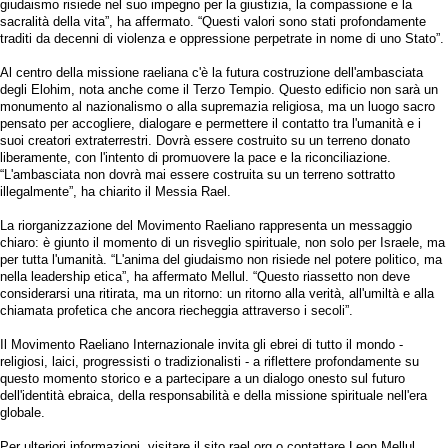
giudaismo risiede nel suo impegno per la giustizia, la compassione e la
sacralità della vita”, ha affermato. “Questi valori sono stati profondamente
traditi da decenni di violenza e oppressione perpetrate in nome di uno Stato”.
Al centro della missione raeliana c'è la futura costruzione dell'ambasciata
degli Elohim, nota anche come il Terzo Tempio. Questo edificio non sarà un
monumento al nazionalismo o alla supremazia religiosa, ma un luogo sacro
pensato per accogliere, dialogare e permettere il contatto tra l'umanità e i
suoi creatori extraterrestri. Dovrà essere costruito su un terreno donato
liberamente, con l'intento di promuovere la pace e la riconciliazione.
“L'ambasciata non dovrà mai essere costruita su un terreno sottratto
illegalmente”, ha chiarito il Messia Rael.
La riorganizzazione del Movimento Raeliano rappresenta un messaggio
chiaro: è giunto il momento di un risveglio spirituale, non solo per Israele, ma
per tutta l'umanità. “L'anima del giudaismo non risiede nel potere politico, ma
nella leadership etica”, ha affermato Mellul. “Questo riassetto non deve
considerarsi una ritirata, ma un ritorno: un ritorno alla verità, all'umiltà e alla
chiamata profetica che ancora riecheggia attraverso i secoli”.
Il Movimento Raeliano Internazionale invita gli ebrei di tutto il mondo -
religiosi, laici, progressisti o tradizionalisti - a riflettere profondamente su
questo momento storico e a partecipare a un dialogo onesto sul futuro
dell'identità ebraica, della responsabilità e della missione spirituale nell'era
globale.
Per ulteriori informazioni, visitare il sito rael.org o contattare Leon Mellul,